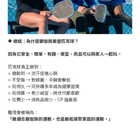
🔶
總結：為什麼銀髮族最愛匹克球？
因為它安全、簡單、有趣、便宜，而且可以與家人一起玩。
匹克球真正做到：
⭐
運動到
→
流汗促進心肺
⭐
不受傷
→
對膝蓋、手腕衝擊低
⭐
玩得久
→
可持續多年成為健康習慣
⭐
玩得廣
→
老少咸宜，跨世代都喜歡
⭐
花費少
→
消耗品極少，
CP
值最高
難怪會被稱為：
「最適合銀髮族的運動，也是最能凝聚家庭的運動。」