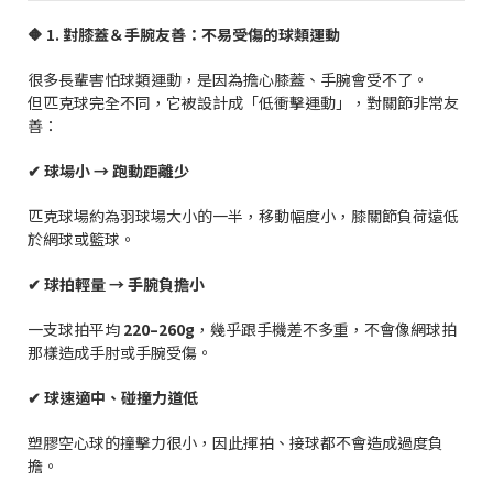
🔶
1.
對膝蓋＆手腕友善：不易受傷的球類運動
很多長輩害怕球類運動，是因為擔心膝蓋、手腕會受不了。
但匹克球完全不同，它被設計成「低衝擊運動」，對關節非常友
善：
✔
球場小
→
跑動距離少
匹克球場約為羽球場大小的一半，移動幅度小，膝關節負荷遠低
於網球或籃球。
✔
球拍輕量
→
手腕負擔小
一支球拍平均
220–260g
，幾乎跟手機差不多重，不會像網球拍
那樣造成手肘或手腕受傷。
✔
球速適中、碰撞力道低
塑膠空心球的撞擊力很小，因此揮拍、接球都不會造成過度負
擔。