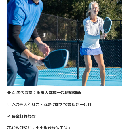
🔶
4.
老少咸宜：全家人都能一起玩的運動
匹克球最大的魅力，就是
7
歲到
70
歲都能一起打
。
✔
長輩打得輕鬆
不必激烈移動，小小步伐就能回球。