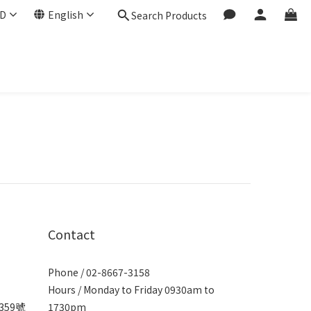
D
English
Search Products
Contact
Phone / 02-8667-3158
Hours / Monday to Friday 0930am to
359號
1730pm