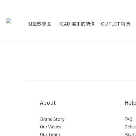
限量款專區
HEAD 選手的裝備
OUTLET 特賣
About
Hel
Brand Story
FAQ
Our Values
Deliv
Our Team
Paym