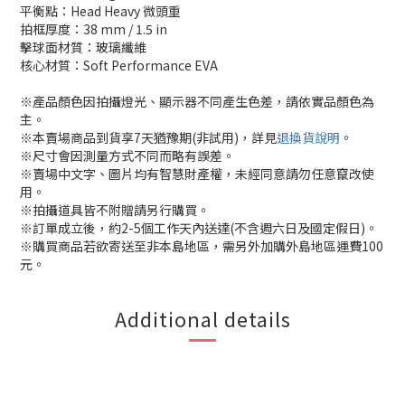
平衡點：Head Heavy 微頭重
拍框厚度：38 mm / 1.5 in
擊球面材質：玻璃纖維
核心材質：Soft Performance EVA
※產品顏色因拍攝燈光、顯示器不同產生色差，請依實品顏色為
主。
※本賣場商品到貨享7天猶豫期(非試用)，詳見
退換貨說明
。
※尺寸會因測量方式不同而略有誤差。
※賣場中文字、圖片均有智慧財產權，未經同意請勿任意竄改使
用。
※拍攝道具皆不附贈請另行購買。
※訂單成立後，約2-5個工作天內送達(不含週六日及國定假日)。
※購買商品若欲寄送至非本島地區，需另外加購外島地區運費100
元。
Additional details