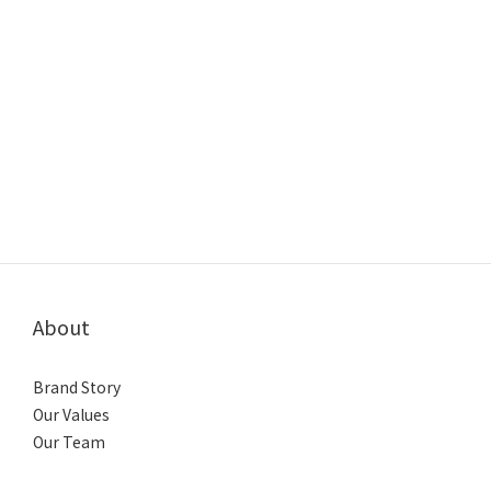
About
Brand Story
Our Values
Our Team