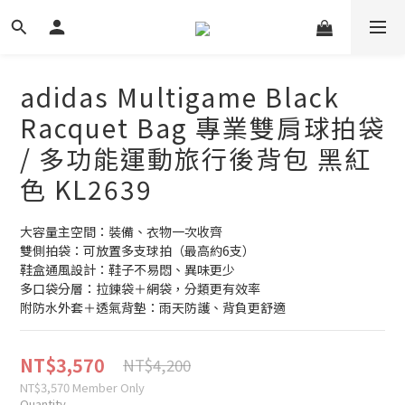
adidas Multigame Black
Racquet Bag 專業雙肩球拍袋
/ 多功能運動旅行後背包 黑紅
色 KL2639
大容量主空間：裝備、衣物一次收齊
雙側拍袋：可放置多支球拍（最高約6支）
鞋盒通風設計：鞋子不易悶、異味更少
多口袋分層：拉鍊袋＋網袋，分類更有效率
附防水外套＋透氣背墊：雨天防護、背負更舒適
NT$3,570
NT$4,200
NT$3,570
Member Only
Quantity