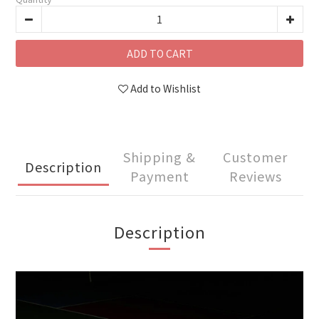
ADD TO CART
Add to Wishlist
Shipping &
Customer
Description
Payment
Reviews
Description