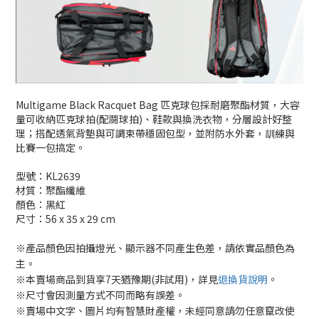
Multigame Black Racquet Bag 匹克球包採耐磨聚酯材質，大容
量可收納匹克球拍(配鬪球拍)、鞋款與換洗衣物，分層設計好整
理；搭配透氣背墊與可調束帶穩固包型，並附防水外套，訓練與
比賽一包搞定。
型號：KL2639
材質：聚酯纖維
顏色：黑紅
尺寸：56 x 35 x 29 cm
※產品顏色因拍攝燈光、顯示器不同產生色差，請依實品顏色為
主。
※本賣場商品到貨享7天猶豫期(非試用)，詳見
退換貨說明
。
※尺寸會因測量方式不同而略有誤差。
※賣場中文字、圖片均有智慧財產權，未經同意請勿任意竄改使