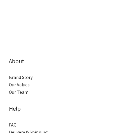
About
Brand Story
Our Values
Our Team
Help
FAQ
Delivery & Shipping