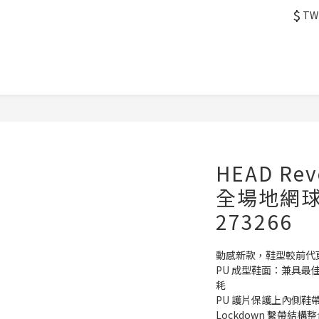
$
TW
HEAD Revo
全場地網球
273266
動感新款，鞋型較前代
PU 成型鞋面：兼具
耗
PU 護片保護上內側鞋
Lockdown 繫帶結