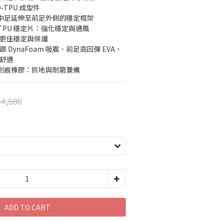
-TPU 成型件
：由中足延伸至前足外側的穩定框架
 鞋底 TPU 穩定片：強化穩定與通風
供更佳穩定與保護
跟 DynaFoam 吸震、前足高回彈 EVA、
增舒適
+ 非劃痕橡膠：抓地與耐磨兼備
4,680
ADD TO CART