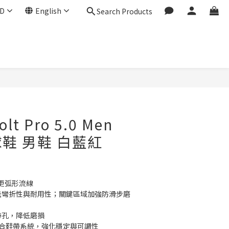
D
English
Search Products
lt Pro 5.0 Men
鞋 男鞋 白藍紅
更弧形流線
最佳彎折性與耐用性；關鍵區域加強防滑步磨
帶孔，降低磨損
構整合鞋帶系統，強化穩定與可調性