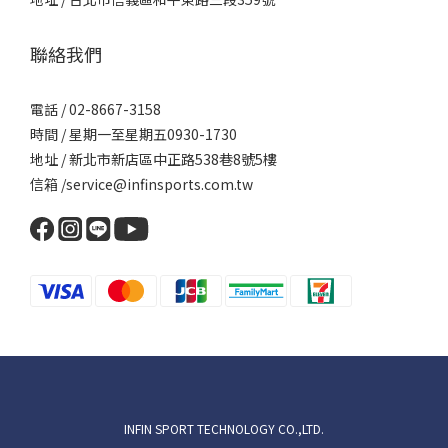
被動接球，開始想要變線、加快球速時，水滴型球拍能給你渴望的
進攻威力，同時在防守時又不會讓你覺得太重或太難控制。也是市
聯絡我們
場上最受歡迎的萬用款！3. 鑽石型球拍 (Diamond Shape) —— 終極
矛頭、力量與速度的化身屬性規格說明平衡點偏向拍頭（高平衡，
電話 / 02-8667-3158
High Balance）甜區位置拍頭頂端，且範圍較小核心優勢槓桿原理
時間 / 星期一至星期五0930-1730
帶來的極致殺球威力和球速💡 適合誰？進階/高階球員、偏愛進攻的
地址 / 新北市新店區中正路538巷8號5樓
「重砲手」。 這種球拍的「頭」最重，揮起來最吃力，如果擊球點
信箱 /service@infinsports.com.tw
不夠精準（沒打在小小的甜區上），球很容易失控。但只要打中甜
區，那種毀滅性的殺球力道是其他形狀無法比擬的。💡 除了形狀，
買球拍還要看這兩點！文章的最後，別忘了提醒讀者，形狀只是第
一步，這兩個細節也會影響手感：球拍重量：女生/新手： 建議選擇
350g - 365g，比較不會造成手腕與手肘（網球肘）的負擔。男生/
進階： 可以選擇 365g - 375g+，重量越重，撞擊時產生的力量就越
大。軟硬度（核心材質）：軟核心（EVA Soft / FOAM）： 吸震好，
打起來舒服，靠球拍彈性出球（適合新手、防守）。硬核心（EVA
Hard / Carbon）： 雖然震手，但只要你發力正確，回饋感最直接、
球速最暴力（適合高手、進攻）。結語：沒有最好的球拍，只有最
INFIN SPORT TECHNOLOGY CO.,LTD.
適合你的球拍！選球拍就像選隊友，懂你的打法才能發揮 1+1>2 的