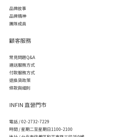
分。B. 控球精準，靈活運用底線長球與網前截擊掌控節奏。C. 暴力
品牌故事
殺球（Smash），直接一擊必殺讓對手接不到。你挑選球拍時，最
品牌精神
看重什麼性能？A. 容錯率高、好控制，打到邊邊角角也飛得過去。
團隊成員
B. 攻守兼備，既能防守又能適度加速。C. 威力！極致的力量爆發
感！🔍 測驗結果揭曉！選 A 居多： 毫無疑問，你最適合 【圓形球
顧客服務
拍】選 B 居多： 全能型大師，你需要 【水滴型（淚滴型）球拍】選
C 居多： 重砲轟炸機，非 【鑽石型球拍】 莫屬🛠️ 三大球拍形狀深度
常見問題Q&A
解析除了直覺的測驗，身為專業玩家，我們還是要來搞懂這三種形
運送服務方式
狀背後的運作邏輯：1. 圓形球拍 (Round Shape) —— 控球至上、新
付款服務方式
手的最佳盾牌屬性規格說明平衡點偏向手柄（低平衡，Low
退換貨政策
Balance）甜區位置正中央，且範圍最大核心優勢操控性極佳、防守
條款與細則
省力、容錯率最高💡 適合誰？初學者、防守型球員。 因為重量集中
在手柄，拿起來感覺最輕，揮拍反應最快。就算沒有精準打中球拍
INFIN 直營門市
中心，球也不容易噴飛，是建立信心與練習基本功的神器。2. 水滴
型 / 淚滴型球拍 (Teardrop Shape) —— 攻守一體、萬用百搭屬性規
格說明平衡點置中（中平衡，Medium Balance）甜區位置中心偏上
電話 / 02-2732-7229
一點點，範圍適中核心優勢同時兼顧控球的穩定度與進攻的推進力
時間 / 星期二至星期日1100-2100
💡 適合誰？中階球員、全能型（All-round）玩家。 當你不再只是
地址 / 台北市信義區和平東路三段359號