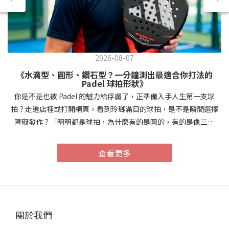
2026-08-07
《水滴型、圓形、鑽石型？一分鐘測出最適合你打法的
Padel 球拍形狀》
你是不是也被 Padel 的魅力給俘虜了，正準備入手人生第一支球
拍？走進店裡或打開網頁，看到玲瑯滿目的球拍，是不是瞬間選擇
障礙發作？「明明都是球拍，為什麼有的是圓的，有的是像三角
形？」別慌！Padel 球拍的「形狀」直接決定了它的甜區（Sweet
Spot）位置、平衡點以及容錯率。今天用一分鐘帶你做個簡單的自
查看更多
我檢測，秒懂哪一款才是你的「天命球拍」！🧩 快速一分鐘自我檢
測：你是哪種風格的球員？請在心裡默默回答以下三個問題：你打
Padel 的資歷與頻率？A. 剛接觸的新手，或一週打不到一次的歡樂玩
家。B. 已經打了一陣子，防守防得出色，開始想嘗試進攻。C. 經驗
豐富的進階玩家，最愛網前重扣、追求極致力量。在球場上，你最
關於我們
享受哪種得分方式？A. 把球穩穩地回擊過去，靠著對手的失誤得