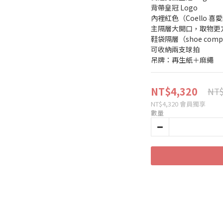
背帶皇冠 Logo
內裡紅色（Coello 喜
主隔層大開口，取物更
鞋袋隔層（shoe comp
可收納兩支球拍
吊牌：再生紙＋麻繩
NT$4,320
NT$
NT$4,320
會員獨享
數量