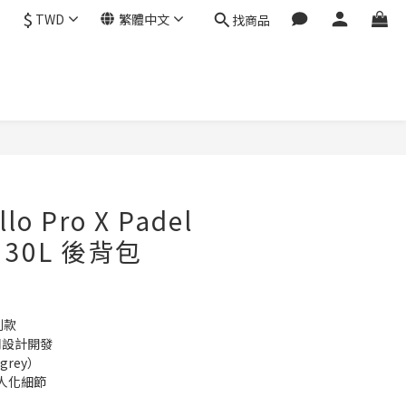
$
TWD
繁體中文
找商品
lo Pro X Padel
k 30L 後背包
系列款
共同設計開發
grey）
人化細節