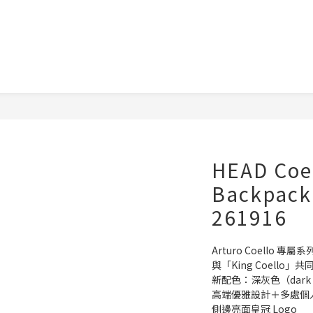
HEAD Coel
Backpac
261916
Arturo Coello 專屬
與「King Coello」
新配色：深灰色（dark 
高端優雅設計＋多處個
側邊亮面皇冠 Logo