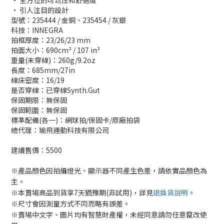
• 全方位的可玩性和舒適度
• 引人注目的設計
型號：235444 / 金銅、235454 / 灰銀
科技：INNEGRA
拍框厚度：23/26/23 mm
拍面大小：690cm² / 107 in²
重量(未穿線)：260g/9.2oz
長度：685mm/27in
線床密度：16/19
是否穿線：已穿線Synth.Gut
保固期限：
無保固
保固範圍：
無保固
標準配備(各一)：網球拍/保固卡/原廠拍袋
總代理：瑜飛運動科技有限公司
建議售價：5500
※產品顏色因拍攝燈光、顯示器不同產生色差，請依實品顏色為
主。
※本賣場商品到貨享7天猶豫期(非試用)，詳見
退換貨說明
。
※尺寸會因測量方式不同而略有誤差。
※賣場中文字、圖片均有智慧財產權，未經同意請勿任意竄改使