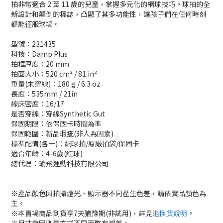
拍非常適合 2 至 11 歲的兒童，掌握多元化的網球技巧。球拍的全
新設計和顛倒的標誌，凸顯了其多功能性，讓孩子們在任何時刻
都能征服球場。
型號：231435
科技：Damp Plus
拍框厚度：20 mm
拍面大小：520 cm² / 81 in²
重量(未穿線)：180 g / 6.3 oz
長度：535mm / 21in
線床密度：16/17
是否穿線：穿線Synthetic Gut
保固期限：依保固卡時間為準
保固範圍：新品瑕疵(非人為因素)
標準配備(各一)：網球拍/原廠拍袋/保固卡
適合年齡：4-6歲(紅球)
總代理：瑜飛運動科技有限公司
※產品顏色因拍攝燈光、顯示器不同產生色差，請依實品顏色為
主。
※本賣場商品到貨享7天猶豫期(非試用)，詳見
退換貨說明
。