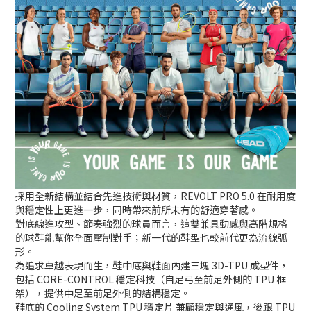
採用全新結構並結合先進技術與材質，REVOLT PRO 5.0 在耐用度
與穩定性上更進一步，同時帶來前所未有的舒適穿著感。
對底線進攻型、節奏強烈的球員而言，這雙兼具動感與高階規格
的球鞋能幫你全面壓制對手；
新一代的鞋型也較前代更為流線弧
形。
為追求卓越表現而生，鞋中底與鞋面內建三塊 3D-TPU 成型件，
包括 CORE-CONTROL 穩定科技（自足弓至前足外側的 TPU 框
架）
，提供中足至前足外側的結構穩定。
鞋底的 Cooling System TPU 穩定片 兼顧穩定與通風，後跟 TPU