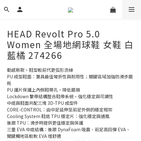
HEAD Revolt Pro 5.0
Women 全場地網球鞋 女鞋 白
藍橘 274266
動感新款，鞋型較前代更弧形流線
PU 成型鞋面：兼具最佳彎折性與耐用性；關鍵區域加強防滑步磨
耗
PU 護片保護上內側鞋帶孔，降低磨損
Lockdown 繫帶結構整合鞋帶系統，強化穩定與可調性
中底與鞋面共配三塊 3D-TPU 成型件
CORE-CONTROL：由中足延伸至前足外側的穩定框架
Cooling System 鞋底 TPU 穩定片：強化穩定與通風
後跟 TPU：滑步時提供更佳穩定與保護
三重 EVA 中底結構：後跟 DynaFoam 吸震、前足高回彈 EVA、
關鍵觸地區較軟 EVA 增舒適