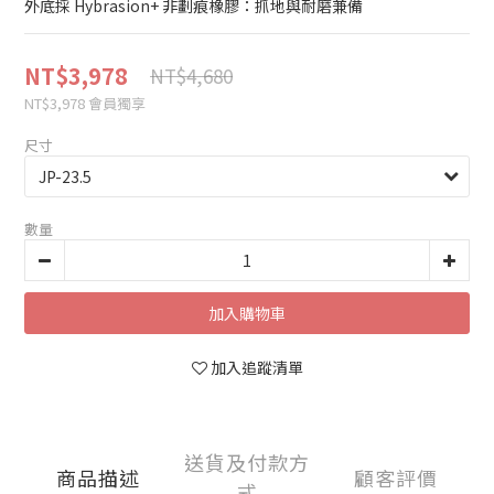
外底採 Hybrasion+ 非劃痕橡膠：抓地與耐磨兼備
NT$3,978
NT$4,680
NT$3,978
會員獨享
尺寸
數量
加入購物車
加入追蹤清單
送貨及付款方
商品描述
顧客評價
式