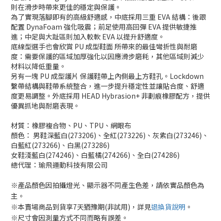
則在滑步時帶來更佳的穩定與保護。
為了實現落腳即有的高級舒適感，中底採用三重 EVA 結構：後跟
配置 DynaFoam 強化吸震；
前足使用高回彈 EVA 提供敏捷推
進；中足與大趾區則加入較軟 EVA 以提升舒適度。
底線型選手也會欣賞 PU 成型鞋面 所帶來的最佳彎折性與耐磨
度：
需要保護的區域加厚強化以因應滑步磨耗，其他區域則減少
材料以降低重量。
另有一塊 PU 成型護片 保護鞋帶上內側最上方鞋孔。Lockdown
繫帶結構與鞋帶系統整合，
進一步提升穩定性並讓貼合度、舒適
度更易調整。外底採用 HEAD Hybrasion+ 非劃痕橡膠配方，提供
優異抓地與耐磨表現。
材質：橡膠複合物、PU、TPU、網眼布
顏色：
男鞋深藍白(273206)、全紅(273226)、灰紫白(273246)、
白藍紅(273266)、白黑(273286)
女鞋
淺藍白(274246)、白藍橘(274266)、全白(274286)
總代理：瑜飛運動科技有限公司
※產品顏色因拍攝燈光、顯示器不同產生色差，請依實品顏色為
主。
※本賣場商品到貨享7天猶豫期(非試用)，詳見
退換貨說明
。
※尺寸會因測量方式不同而略有誤差。