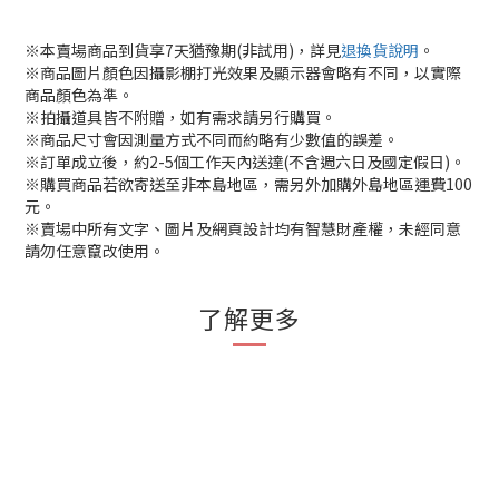
※本賣場商品到貨享7天猶豫期(非試用)，詳見
退換貨說明
。
※商品圖片顏色因攝影棚打光效果及顯示器會略有不同，以實際
商品顏色為準。
※拍攝道具皆不附贈，如有需求請另行購買。
※商品尺寸會因測量方式不同而約略有少數值的誤差。
※訂單成立後，約2-5個工作天內送達(不含週六日及國定假日)。
※購買商品若欲寄送至非本島地區，需另外加購外島地區運費100
元。
※賣場中所有文字、圖片及網頁設計均有智慧財產權，未經同意
請勿任意竄改使用。
了解更多