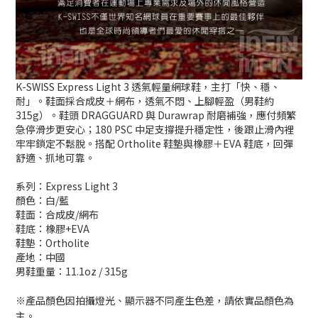
K-SWISS Express Light 3 透氣輕量網球鞋，主打「快、穩、
耐」。鞋面採合成皮＋網布，透氣不悶、上腳輕盈（男鞋約
315g）。鞋頭 DRAGGUARD 與 Durawrap 耐磨補強，應付頻繁
急停滑步更安心；180 PSC 中足支撐提升穩定性，後跟止滑內裡
牢牢鎖定不鬆脫。搭配 Ortholite 鞋墊與橡膠＋EVA 鞋底，回彈
舒適、抓地可靠。
系列：Express Light 3
顏色：白/藍
鞋面：合成皮/網布
鞋底：橡膠+EVA
鞋墊：Ortholite
產地：中國
男鞋重量：11.1oz / 315g
※產品顏色因拍攝燈光、顯示器不同產生色差，請依實品顏色為
主。