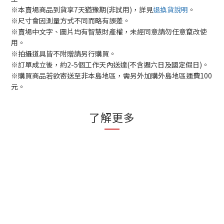
※本賣場商品到貨享7天猶豫期(非試用)，詳見
退換貨說明
。
※尺寸會因測量方式不同而略有誤差。
※賣場中文字、圖片均有智慧財產權，未經同意請勿任意竄改使
用。
※拍攝道具皆不附贈請另行購買。
※訂單成立後，約2-5個工作天內送達(不含週六日及國定假日)。
※購買商品若欲寄送至非本島地區，需另外加購外島地區運費100
元。
了解更多