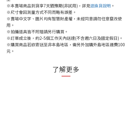
※本賣場商品到貨享7天猶豫期(非試用)，詳見
退換貨說明
。
※尺寸會因測量方式不同而略有誤差。
※賣場中文字、圖片均有智慧財產權，未經同意請勿任意竄改使
用。
※拍攝道具皆不附贈請另行購買。
※訂單成立後，約2-5個工作天內送達(不含週六日及國定假日)。
※購買商品若欲寄送至非本島地區，需另外加購外島地區運費100
元。
了解更多