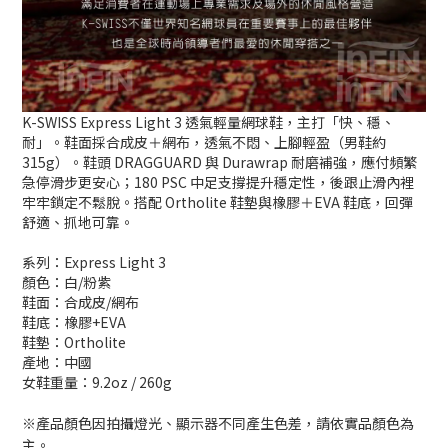
K-SWISS Express Light 3 透氣輕量網球鞋，主打「快、穩、
耐」。鞋面採合成皮＋網布，透氣不悶、上腳輕盈（男鞋約
315g）。鞋頭 DRAGGUARD 與 Durawrap 耐磨補強，應付頻繁
急停滑步更安心；180 PSC 中足支撐提升穩定性，後跟止滑內裡
牢牢鎖定不鬆脫。搭配 Ortholite 鞋墊與橡膠＋EVA 鞋底，回彈
舒適、抓地可靠。
系列：Express Light 3
顏色：白/粉紫
鞋面：合成皮/網布
鞋底：橡膠+EVA
鞋墊：Ortholite
產地：中國
女鞋重量：9.2oz / 260g
※產品顏色因拍攝燈光、顯示器不同產生色差，請依實品顏色為
主。