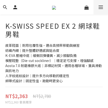
K-SWISS SPEED EX 2 網球鞋
男鞋
皮革鞋面｜耐用包覆性強，適合高頻率移動與練習
紡織內襯｜提升整體舒適感與貼合度
K-EVA 壓縮中底｜緩衝回彈優異，減少膝腳負擔
模壓鞋墊（Die-cut sockliner）｜穩定足弓支撐，增強腳感
Aosta 7.0 耐磨橡膠大底｜非標記材質，適用各種球場，兼具滑動
與抓地力
人字紋底紋設計｜提升多方向移動的穩定性
綁帶式設計｜固定性佳，跑動時更安心
NT$2,363
NT$2,780
NT$2,363
會員獨享