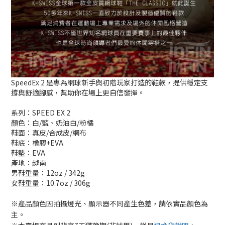
SpeedEx 2 是專為網球新手與初階玩家打造的鞋款，提供穩定支
撐與舒適腳感，幫助你在場上更自信發揮。
系列：SPEED EX 2
顏色：白/藍、奶油白/粉橘
鞋面：真皮/合成皮/網布
鞋底：橡膠+EVA
鞋墊：EVA
產地：越南
男鞋重量：12oz / 342g
女鞋重量：10.7oz / 306g
※產品顏色因拍攝燈光、顯示器不同產生色差，請依實品顏色為
主。