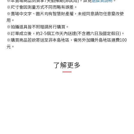
※本賣場商品到貨享7天猶豫期(非試用)，詳見
退換貨說明
。
※尺寸會因測量方式不同而略有誤差。
※賣場中文字、圖片均有智慧財產權，未經同意請勿任意竄改使
用。
※拍攝道具皆不附贈請另行購買。
※訂單成立後，約2-5個工作天內送達(不含週六日及國定假日)。
※購買商品若欲寄送至非本島地區，需另外加購外島地區運費100
元。
了解更多