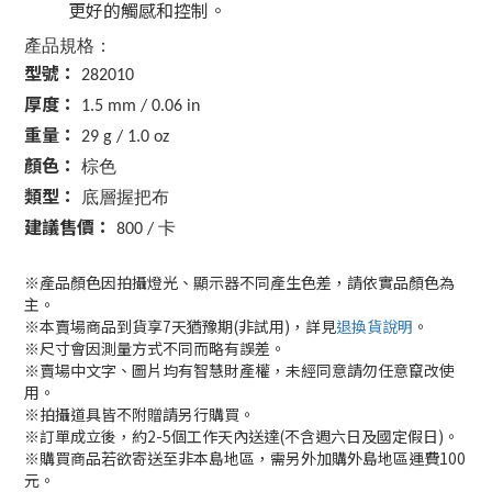
更好的觸感和控制。
產品規格：
型號：
282010
厚度：
1.5 mm / 0.06 in
重量：
29 g / 1.0 oz
顏色：
棕色
類型：
底層握把布
建議售價：
800 / 卡
※產品顏色因拍攝燈光、顯示器不同產生色差，請依實品顏色為
主。
※本賣場商品到貨享7天猶豫期(非試用)，詳見
退換貨說明
。
※尺寸會因測量方式不同而略有誤差。
※賣場中文字、圖片均有智慧財產權，未經同意請勿任意竄改使
用。
※拍攝道具皆不附贈請另行購買。
※訂單成立後，約2-5個工作天內送達(不含週六日及國定假日)。
※購買商品若欲寄送至非本島地區，需另外加購外島地區運費100
元。