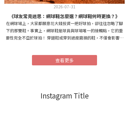
2026-07-31
《球友常見迷思：網球鞋怎麼選？網球鞋何時更換？》
在網球場上，大家都願意花大錢投資一把好球拍，卻往往忽略了腳
下的那雙鞋。事實上，網球鞋是球員與球場唯一的接觸點，它的重
要性完全不亞於球拍！ 穿錯鞋或穿到過度磨損的鞋，不僅會影響場
上的移動速度，更是導致翻船（扭傷）、膝蓋受傷的隱形殺手。今
天就來為大家破解網球鞋的常見迷思，聊聊怎麼選、怎麼買，以及
什麼時候該果斷換新鞋！## 迷思一：穿一般慢跑鞋或籃球鞋去打網
查看更多
球不行嗎？很多初學者會穿著一般的慢跑鞋就上場打網球，這是非
常危險的。網球鞋與一般運動鞋有著本質上的結構差異：側向支承
與穩定性： 慢跑鞋是為了「向前直線運動」設計的，鞋底通常較
軟、重心較高。而網球有大量的急停、側向變向、滑步，網球鞋在
Instagram Title
側面會有特別的加固設計（防側翻），底盤也較低、較硬，才能在
激烈變向時牢牢撐住你的腳踝。耐磨度與抓地力： 網球場地（尤其
是硬地）像砂紙一樣粗糙。網球鞋的橡膠外底經過特殊耐磨處理，
並有針對網球步法設計的紋路，提供適當的抓地力與滑步空間。慢
跑鞋可能打沒幾次，鞋底就被磨穿了。## 網球鞋尺寸怎麼選？「男