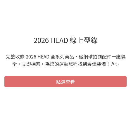
中段的側邊，發現它硬邦邦、完全沒有回彈的韌性，這說明中底已
經疲乏。它不再幫你吸收衝擊，所有的反作用力都由你的關節在承
受。2. 側向支撐結構軟塌變形把鞋子放在平整的桌面上，從後方觀
察鞋跟。如果發現鞋身已經向內或向外嚴重傾斜，或者穿上鞋進行
側向大跨步時，感覺腳掌會在鞋子裡面「位移」、滑動，代表鞋面
2026 HEAD 線上型錄
的包覆與側向支撐結構已經鬆懈。這時候繼續穿著它奔跑，翻船的
機率會大大增加。 ## 結語：保護雙腳，從選對網球鞋開始網球是一
項可以打到老的運動，但前提是我們要保護好自己的關節與雙腳。
完整收錄 2026 HEAD 全系列商品，從網球拍到配件一應俱
別再把網球鞋當作可有可無的配件了，它是你球場上最重要的安全
全，立即探索，為您的運動旅程找到最佳裝備！🎾✨
防線。下次踏入球鞋店，記得帶上你的厚襪子，並選大半號到一號
的尺寸。如果腳下那雙戰靴已經陪你征戰多年、踩起來硬梆梆，為
點選查看
了健康著想，今天就去挑一雙新鞋吧！ 立即購買 HEAD 網球鞋 立即
購買 LACOSTE 網球鞋立即購買 K-SWISS 網球鞋