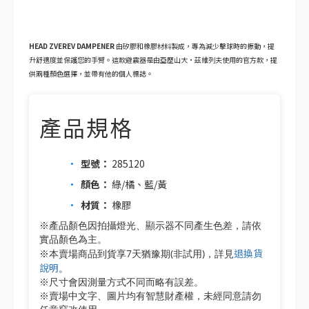
HEAD ZVEREV DAMPENER
由矽膠和橡膠材料製成，專為減少擊球時的振動，提
升舒適度並保護您的手臂。這款避震器是由亞歷山大·茲維列夫使用的官方款，提
供兩種顏色選擇，並帶有他的個人標誌。
產品規格
型號：
285120
顏色：
綠/橘、藍/黃
材質：
橡膠
※產品顏色因拍攝燈光、顯示器不同產生色差，請依
實品顏色為主。
退換貨
※本賣場商品到貨享7天猶豫期(非試用)，詳見
說明
。
※尺寸會因測量方式不同而略有誤差。
※賣場中文字、圖片均有智慧財產權，未經同意請勿