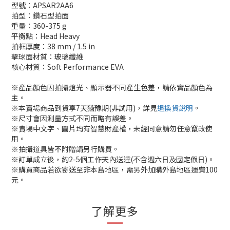
型號：APSAR2AA6
拍型：鑽石型拍面
重量：360-375 g
平衡點：Head Heavy
拍框厚度：38 mm / 1.5 in
擊球面材質：玻璃纖維
核心材質：Soft Performance EVA
※產品顏色因拍攝燈光、顯示器不同產生色差，請依實品顏色為
主。
※本賣場商品到貨享7天猶豫期(非試用)，詳見
退換貨說明
。
※尺寸會因測量方式不同而略有誤差。
※賣場中文字、圖片均有智慧財產權，未經同意請勿任意竄改使
用。
※拍攝道具皆不附贈請另行購買。
※訂單成立後，約2-5個工作天內送達(不含週六日及國定假日)。
※購買商品若欲寄送至非本島地區，需另外加購外島地區運費100
元。
了解更多