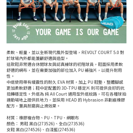
柔軟、輕量，並以全新現代風外型登場，REVOLT COURT 5.0
對
於球場內外都能兼顧舒適與造型。
這款鞋非常適合休閒球友與認真練球的初階球員，
鞋面採用柔軟
舒適的網布，並在需要加強的部位加入 PU 補強片，以提升耐用
性。
中底使用帶有緩震性的耐久 EVA 材質，加上 PU 鞋墊，
整體腳感
更加柔軟舒適；鞋中足配置的 3D-TPU 穩定片 則可提供良好的抗
扭轉穩定性。外底為 純 All Court 通用型外底紋路，可在各種球拍
運動場地上提供抓地力，並採用 HEAD 的 Hybrasion 非劃痕橡膠
配方，兼具耐磨與止滑效果。
材質：橡膠複合物、PU、TPU、網眼布
顏色：
男鞋 黑白(273526)、全白(273536)
女鞋
黑白(274526)、白淺藍(274536)