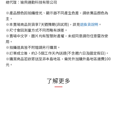
總代理：瑜飛運動科技有限公司
※產品顏色因拍攝燈光、顯示器不同產生色差，請依實品顏色為
主。
※本賣場商品到貨享7天猶豫期(非試用)，詳見
退換貨說明
。
※尺寸會因測量方式不同而略有誤差。
※賣場中文字、圖片均有智慧財產權，未經同意請勿任意竄改使
用。
※拍攝道具皆不附贈請另行購買。
※訂單成立後，約2-5個工作天內送達(不含週六日及國定假日)。
※購買商品若欲寄送至非本島地區，需另外加購外島地區運費100
元。
了解更多