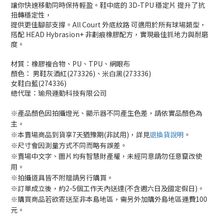
讓你快速移動同時保持輕盈。鞋中底的 3D-TPU 穩定片 提升了抗
扭轉穩定性，
提供更佳腳部支撐。All Court 外底紋路 可適用於所有球場類型，
搭配 HEAD Hybrasion+ 非劃痕橡膠配方，實現最佳抓地力與耐磨
度。
材質：橡膠複合物、PU、TPU、網眼布
顏色：
男鞋灰酒紅(273326)、米白黑(273336)
女鞋
白藍(274336)
總代理：瑜飛運動科技有限公司
※產品顏色因拍攝燈光、顯示器不同產生色差，請依實品顏色為
主。
※本賣場商品到貨享7天猶豫期(非試用)，詳見
退換貨說明
。
※尺寸會因測量方式不同而略有誤差。
※賣場中文字、圖片均有智慧財產權，未經同意請勿任意竄改使
用。
※拍攝道具皆不附贈請另行購買。
※訂單成立後，約2-5個工作天內送達(不含週六日及國定假日)。
※購買商品若欲寄送至非本島地區，需另外加購外島地區運費100
元。