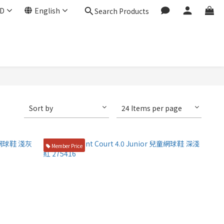
D
English
Search Products
Sort by
24 Items per page
Member Price