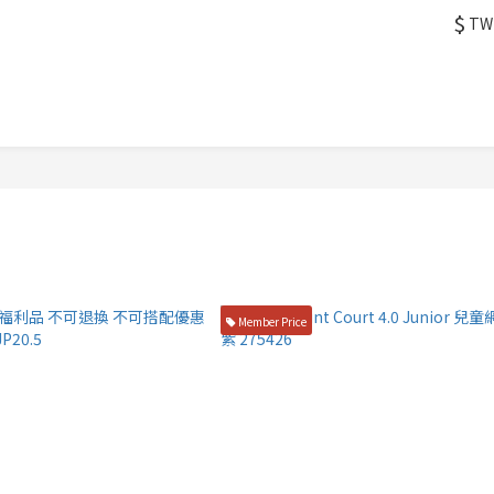
$
TW
Member Price