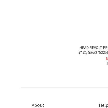
HEAD REVOLT P
鞋 紅/深藍(275225) 過季款 促
About
Hel