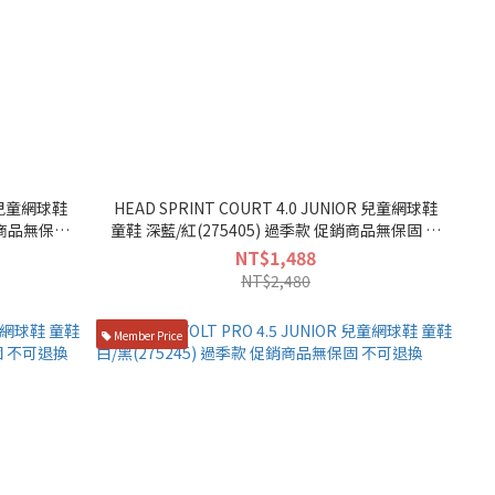
OR 兒童網球鞋
HEAD SPRINT COURT 4.0 JUNIOR 兒童網球鞋
童鞋 深藍/紅(275405) 過季款 促銷商品無保固 不
可退換
NT$1,488
NT$2,480
Member Price