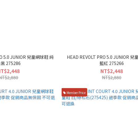
RO 5.0 JUNIOR 兒童網球鞋 純
HEAD REVOLT PRO 5.0 JUNIOR
黑 275286
藍紅 275266
NT$2,448
NT$2,448
NT$2,880
NT$2,880
Member Price