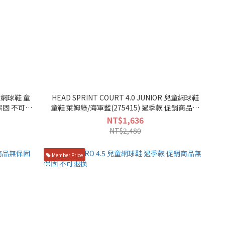
兒童網球鞋 童
HEAD SPRINT COURT 4.0 JUNIOR 兒童網球鞋
童鞋 萊姆綠/海軍藍(275415) 過季款 促銷商品無
保固 不可退換
NT$1,636
NT$2,480
Member Price