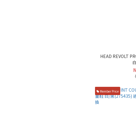
HEAD REVOLT P
白
Member Price