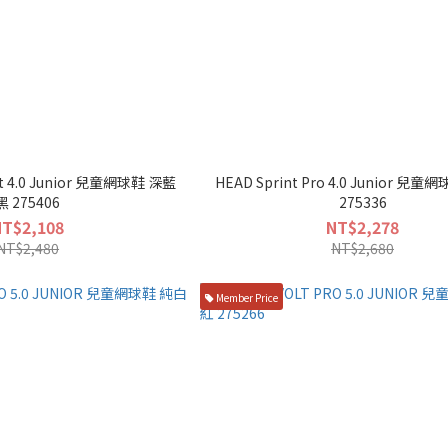
rt 4.0 Junior 兒童網球鞋 深藍
HEAD Sprint Pro 4.0 Junior 兒
黑 275406
275336
NT$2,108
NT$2,278
NT$2,480
NT$2,680
Member Price